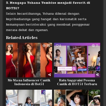
5. Mengapa Yohana Yembise menjadi favorit di
HOT51?
Selain kecantikannya, Yohana dikenal dengan
kepribadiannya yang hangat dan karismatik serta
kemampuan berinteraksi yang membuat penggemar
merasa dekat dan nyaman.
Related Articles
0
110
0
71
Me Ma na Influencer Cantik
Ratu Anggraini Pesona
Indonesia di Hot51
Cantik di HOT51 Terbaru
0
95
0
101