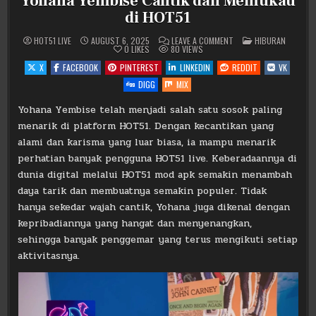
Yohana Yembise Cantik dan Memukau
di HOT51
ON
POSTED
HOT51 LIVE
AUGUST 6, 2025
LEAVE A COMMENT
HIBURAN
YOHANA
IN
0
LIKES
80
VIEWS
YEMBISE
CANTIK
X
FACEBOOK
PINTEREST
LINKEDIN
REDDIT
VK
DAN
MEMUKAU
DIGG
MIX
DI
HOT51
Yohana Yembise telah menjadi salah satu sosok paling
menarik di platform HOT51. Dengan kecantikan yang
alami dan karisma yang luar biasa, ia mampu menarik
perhatian banyak pengguna HOT51 live. Keberadaannya di
dunia digital melalui HOT51 mod apk semakin menambah
daya tarik dan membuatnya semakin populer. Tidak
hanya sekedar wajah cantik, Yohana juga dikenal dengan
kepribadiannya yang hangat dan menyenangkan,
sehingga banyak penggemar yang terus mengikuti setiap
aktivitasnya.