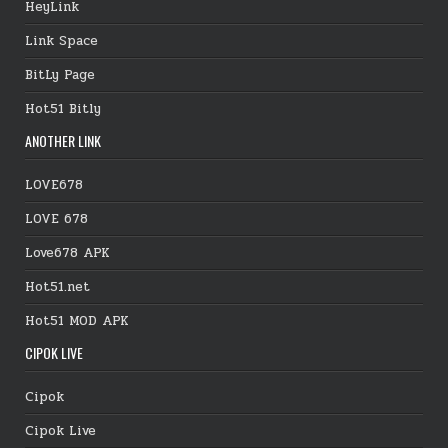
HeyLink
Link Space
BitLy Page
Hot51 Bitly
ANOTHER LINK
LOVE678
LOVE 678
Love678 APK
Hot51.net
Hot51 MOD APK
CIPOK LIVE
Cipok
Cipok Live