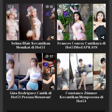
0
95
0
92
Selma Blair Kecantikan
Frances Conroy Cantiknya di
Memikat di Hot51
Hot51Mod APK iOS
0
92
0
122
Gina Rodriguez Cantik di
Constance Zimmer
Hot51 Pesona Menawan!
Kecantikan Mempesona di
Hot51