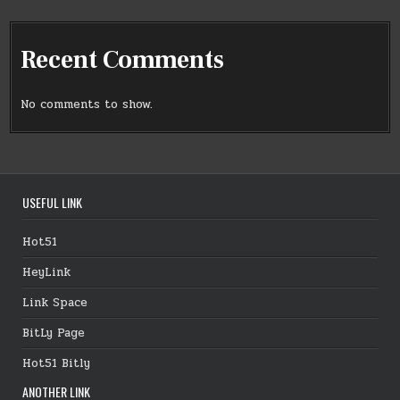
Recent Comments
No comments to show.
USEFUL LINK
Hot51
HeyLink
Link Space
BitLy Page
Hot51 Bitly
ANOTHER LINK