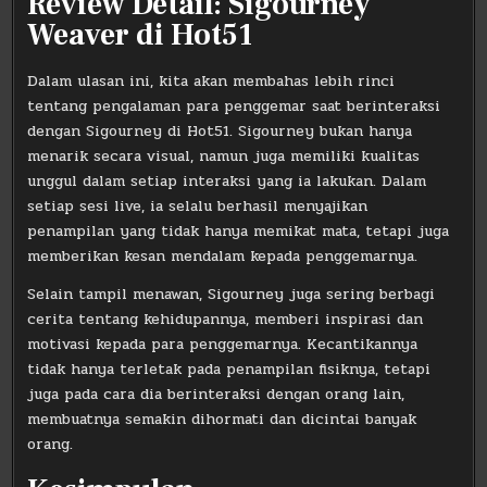
Review Detail: Sigourney
Weaver di Hot51
Dalam ulasan ini, kita akan membahas lebih rinci
tentang pengalaman para penggemar saat berinteraksi
dengan Sigourney di Hot51. Sigourney bukan hanya
menarik secara visual, namun juga memiliki kualitas
unggul dalam setiap interaksi yang ia lakukan. Dalam
setiap sesi live, ia selalu berhasil menyajikan
penampilan yang tidak hanya memikat mata, tetapi juga
memberikan kesan mendalam kepada penggemarnya.
Selain tampil menawan, Sigourney juga sering berbagi
cerita tentang kehidupannya, memberi inspirasi dan
motivasi kepada para penggemarnya. Kecantikannya
tidak hanya terletak pada penampilan fisiknya, tetapi
juga pada cara dia berinteraksi dengan orang lain,
membuatnya semakin dihormati dan dicintai banyak
orang.