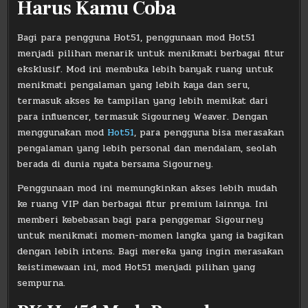
Harus Kamu Coba
Bagi para pengguna Hot51, penggunaan mod Hot51
menjadi pilihan menarik untuk menikmati berbagai fitur
eksklusif. Mod ini membuka lebih banyak ruang untuk
menikmati pengalaman yang lebih kaya dan seru,
termasuk akses ke tampilan yang lebih memikat dari
para influencer, termasuk Sigourney Weaver. Dengan
menggunakan mod
Hot51
, para pengguna bisa merasakan
pengalaman yang lebih personal dan mendalam, seolah
berada di dunia nyata bersama Sigourney.
Penggunaan mod ini memungkinkan akses lebih mudah
ke ruang VIP dan berbagai fitur premium lainnya. Ini
memberi kebebasan bagi para penggemar Sigourney
untuk menikmati momen-momen langka yang ia bagikan
dengan lebih intens. Bagi mereka yang ingin merasakan
keistimewaan ini, mod Hot51 menjadi pilihan yang
sempurna.