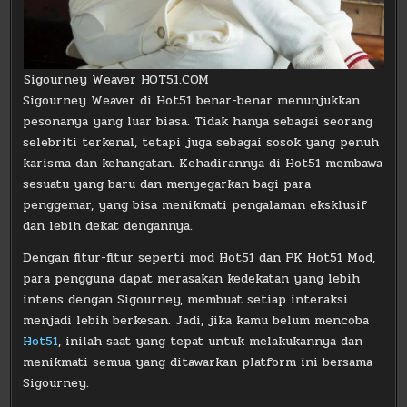
Sigourney Weaver HOT51.COM
Sigourney Weaver di Hot51 benar-benar menunjukkan
pesonanya yang luar biasa. Tidak hanya sebagai seorang
selebriti terkenal, tetapi juga sebagai sosok yang penuh
karisma dan kehangatan. Kehadirannya di Hot51 membawa
sesuatu yang baru dan menyegarkan bagi para
penggemar, yang bisa menikmati pengalaman eksklusif
dan lebih dekat dengannya.
Dengan fitur-fitur seperti mod Hot51 dan PK Hot51 Mod,
para pengguna dapat merasakan kedekatan yang lebih
intens dengan Sigourney, membuat setiap interaksi
menjadi lebih berkesan. Jadi, jika kamu belum mencoba
Hot51
, inilah saat yang tepat untuk melakukannya dan
menikmati semua yang ditawarkan platform ini bersama
Sigourney.