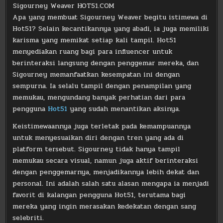
Sigourney Weaver HOT51.COM
Apa yang membuat Sigourney Weaver begitu istimewa di
Hot51? Selain kecantikannya yang abadi, ia juga memiliki
karisma yang memikat setiap kali tampil. Hot51
menyediakan ruang bagi para influencer untuk
berinteraksi langsung dengan penggemar mereka, dan
Sigourney memanfaatkan kesempatan ini dengan
sempurna. Ia selalu tampil dengan penampilan yang
memukau, mengundang banyak perhatian dari para
pengguna
Hot51
yang sudah menantikan aksinya.
Keistimewaannya juga terletak pada kemampuannya
untuk menyesuaikan diri dengan tren yang ada di
platform tersebut. Sigourney tidak hanya tampil
memukau secara visual, namun juga aktif berinteraksi
dengan penggemarnya, menjadikannya lebih dekat dan
personal. Ini adalah salah satu alasan mengapa ia menjadi
favorit di kalangan pengguna Hot51, terutama bagi
mereka yang ingin merasakan kedekatan dengan sang
selebriti.