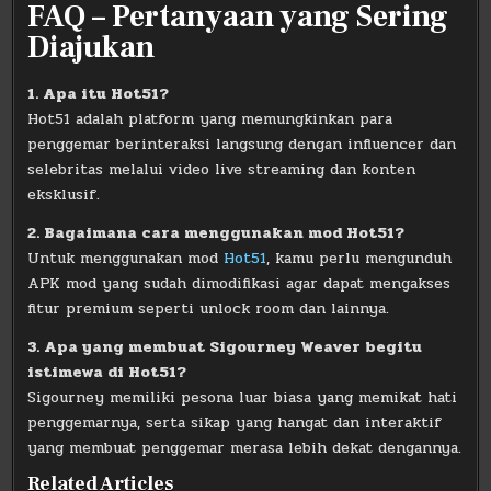
FAQ – Pertanyaan yang Sering
Diajukan
1. Apa itu Hot51?
Hot51 adalah platform yang memungkinkan para
penggemar berinteraksi langsung dengan influencer dan
selebritas melalui video live streaming dan konten
eksklusif.
2. Bagaimana cara menggunakan mod Hot51?
Untuk menggunakan mod
Hot51
, kamu perlu mengunduh
APK mod yang sudah dimodifikasi agar dapat mengakses
fitur premium seperti unlock room dan lainnya.
3. Apa yang membuat Sigourney Weaver begitu
istimewa di Hot51?
Sigourney memiliki pesona luar biasa yang memikat hati
penggemarnya, serta sikap yang hangat dan interaktif
yang membuat penggemar merasa lebih dekat dengannya.
Related Articles