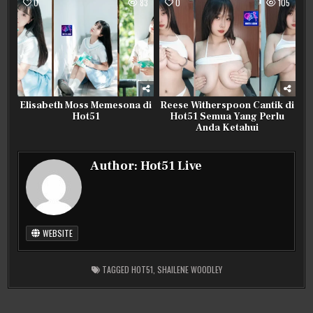
0
83
0
105
Elisabeth Moss Memesona di
Reese Witherspoon Cantik di
Hot51
Hot51 Semua Yang Perlu
Anda Ketahui
Author:
Hot51 Live
WEBSITE
TAGGED
HOT51
,
SHAILENE WOODLEY