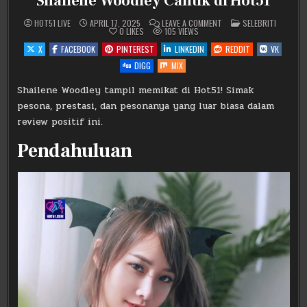
Shailene Woodley Cantik di Hot51
ON
POSTED
HOT51 LIVE
APRIL 17, 2025
LEAVE A COMMENT
SELEBRITI
SHAILENE
IN
0
LIKES
105
VIEWS
WOODLEY
CANTIK
X
FACEBOOK
PINTEREST
LINKEDIN
REDDIT
VK
DI
HOT51
DIGG
MIX
Shailene Woodley tampil memikat di Hot51! Simak
pesona, prestasi, dan pesonanya yang luar biasa dalam
review positif ini.
Pendahuluan