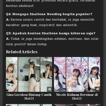
membuka semua fitur premium secara gratis, termasuk
konten eksklusif.
Q4: Mengapa Shailene Woodley begitu populer?
A:
Karena selain cantik dan berbakat, ia juga memiliki
karakter yang kuat, inspiratif, dan autentik.
Q5: Apakah konten Shailene hanya hiburan saja?
A:
Tidak. Ia juga membagikan edukasi, motivasi, dan nilai-
nilai positif dalam hidup.
Related Articles
0
87
0
85
Gina Gershon Bintang Cantik
Nicole Kidman Bersinar di
Hot51
Hot51