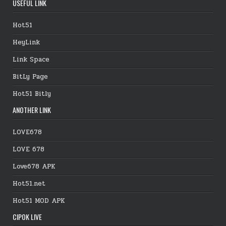
USEFUL LINK
Hot51
HeyLink
Link Space
BitLy Page
Hot51 Bitly
ANOTHER LINK
LOVE678
LOVE 678
Love678 APK
Hot51.net
Hot51 MOD APK
CIPOK LIVE