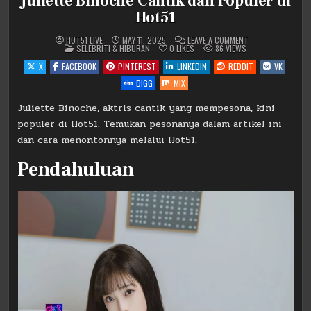
Juliette Binoche Cantik dan Populer di
Hot51
ON
HOT51 LIVE
MAY 11, 2025
LEAVE A COMMENT
POSTED
JULIETTE
SELEBRITI & HIBURAN
0
LIKES
86
VIEWS
IN
BINOCHE
CANTIK
X
FACEBOOK
PINTEREST
LINKEDIN
REDDIT
VK
DAN
POPULER
DIGG
MIX
DI
HOT51
Juliette Binoche, aktris cantik yang mempesona, kini
populer di Hot51. Temukan pesonanya dalam artikel ini
dan cara menontonnya melalui Hot51.
Pendahuluan