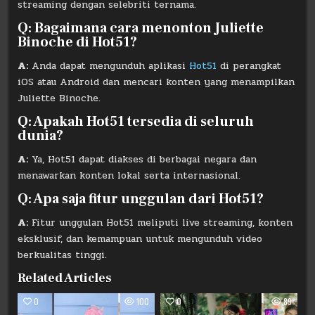
streaming dengan selebriti ternama.
Q: Bagaimana cara menonton Juliette
Binoche di Hot51?
A:
Anda dapat mengunduh aplikasi
Hot51
di perangkat
iOS atau Android dan mencari konten yang menampilkan
Juliette Binoche.
Q: Apakah Hot51 tersedia di seluruh
dunia?
A:
Ya, Hot51 dapat diakses di berbagai negara dan
menawarkan konten lokal serta internasional.
Q: Apa saja fitur unggulan dari Hot51?
A:
Fitur unggulan Hot51 meliputi live streaming, konten
eksklusif, dan kemampuan untuk mengunduh video
berkualitas tinggi.
Related Articles
0
100
0
89