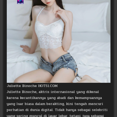
Juliette Binoche HOT51.COM
Juliette Binoche, aktris internasional yang dikenal
karena kecantikannya yang abadi dan kemampuannya
yang luar biasa dalam berakting, kini tengah mencuri
perhatian di dunia digital. Tidak hanya sebagai selebriti
yang sering muncul di layar lebar, tetapi juga sebagai