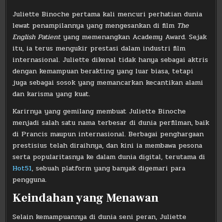
Juliette Binoche pertama kali mencuri perhatian dunia
lewat penampilannya yang mengesankan di film
The
English Patient
yang memenangkan Academy Award. Sejak
itu, ia terus mengukir prestasi dalam industri film
internasional. Juliette dikenal tidak hanya sebagai aktris
dengan kemampuan berakting yang luar biasa, tetapi
juga sebagai sosok yang memancarkan kecantikan alami
dan karisma yang kuat.
Karirnya yang gemilang membuat Juliette Binoche
menjadi salah satu nama terbesar di dunia perfilman, baik
di Prancis maupun internasional. Berbagai penghargaan
prestisius telah diraihnya, dan kini ia membawa pesona
serta popularitasnya ke dalam dunia digital, terutama di
Hot51
, sebuah platform yang banyak digemari para
pengguna.
Keindahan yang Menawan
Selain kemampuannya di dunia seni peran, Juliette