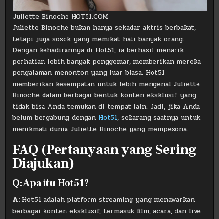
Juliette Binoche HOT51.COM
Juliette Binoche bukan hanya sekadar aktris berbakat,
tetapi juga sosok yang memikat hati banyak orang.
Dengan kehadirannya di Hot51, ia berhasil menarik
perhatian lebih banyak penggemar, memberikan mereka
pengalaman menonton yang luar biasa. Hot51
memberikan kesempatan untuk lebih mengenal Juliette
Binoche dalam berbagai bentuk konten eksklusif yang
tidak bisa Anda temukan di tempat lain. Jadi, jika Anda
belum bergabung dengan
Hot51
, sekarang saatnya untuk
menikmati dunia Juliette Binoche yang mempesona.
FAQ (Pertanyaan yang Sering
Diajukan)
Q: Apa itu Hot51?
A:
Hot51 adalah platform streaming yang menawarkan
berbagai konten eksklusif, termasuk film, acara, dan live