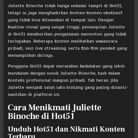
Juliette Binoche tidak hanya sekadar tampil di Hot51,
tetapi ia juga menghadirkan konten-konten eksklusif
yang tidak bisa ditemukan di tempat lain. Dengan
kualitas visual yang sangat tinggi, penampilan Juliette
di Hot51 memberikan pengalaman menonton yang tidak
terlupakan. Beberapa konten melibatkan wawancara
pribadi, sesi live streaming, serta film-film pendek yang
menampilkan dirinya.
Pengguna Hot51 dapat merasakan kedekatan yang lebih
mendalam dengan sosok Juliette Binoche, baik dalam
konteks profesional maupun pribadi. Tak heran jika
Juliette menjadi salah satu bintang yang paling dinanti-
nantikan di platform ini.
Cara Menikmati Juliette
Binoche di Hot51
Unduh Hot51 dan Nikmati Konten
Terbaru