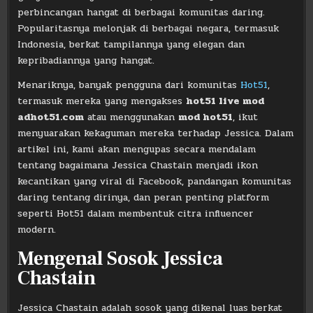
perbincangan hangat di berbagai komunitas daring.
Popularitasnya melonjak di berbagai negara, termasuk
Indonesia, berkat tampilannya yang elegan dan
kepribadiannya yang hangat.
Menariknya, banyak pengguna dari komunitas
Hot51
,
termasuk mereka yang mengakses
hot51 live mod
adhot51.com
atau menggunakan
mod hot51
, ikut
menyuarakan kekaguman mereka terhadap Jessica. Dalam
artikel ini, kami akan mengupas secara mendalam
tentang bagaimana Jessica Chastain menjadi ikon
kecantikan yang viral di Facebook, pandangan komunitas
daring tentang dirinya, dan peran penting platform
seperti Hot51 dalam membentuk citra influencer
modern.
Mengenal Sosok Jessica
Chastain
Jessica Chastain adalah sosok yang dikenal luas berkat