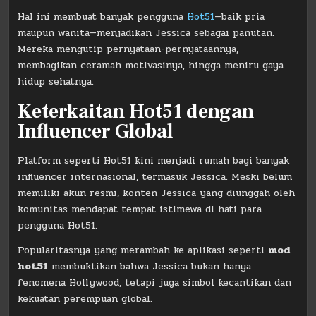
Hal ini membuat banyak pengguna
Hot51
—baik pria
maupun wanita—menjadikan Jessica sebagai panutan.
Mereka mengutip pernyataan-pernyataannya,
membagikan ceramah motivasinya, hingga meniru gaya
hidup sehatnya.
Keterkaitan Hot51 dengan
Influencer Global
Platform seperti Hot51 kini menjadi rumah bagi banyak
influencer internasional, termasuk Jessica. Meski belum
memiliki akun resmi, konten Jessica yang diunggah oleh
komunitas mendapat tempat istimewa di hati para
pengguna Hot51.
Popularitasnya yang merambah ke aplikasi seperti
mod
hot51
membuktikan bahwa Jessica bukan hanya
fenomena Hollywood, tetapi juga simbol kecantikan dan
kekuatan perempuan global.