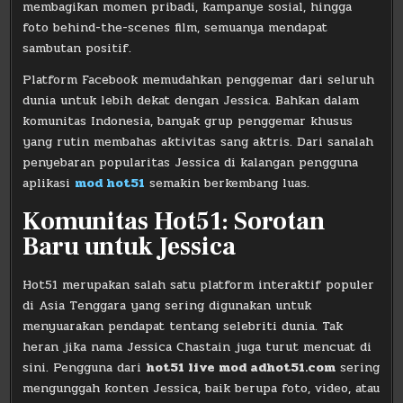
membagikan momen pribadi, kampanye sosial, hingga
foto behind-the-scenes film, semuanya mendapat
sambutan positif.
Platform Facebook memudahkan penggemar dari seluruh
dunia untuk lebih dekat dengan Jessica. Bahkan dalam
komunitas Indonesia, banyak grup penggemar khusus
yang rutin membahas aktivitas sang aktris. Dari sanalah
penyebaran popularitas Jessica di kalangan pengguna
aplikasi
mod hot51
semakin berkembang luas.
Komunitas Hot51: Sorotan
Baru untuk Jessica
Hot51 merupakan salah satu platform interaktif populer
di Asia Tenggara yang sering digunakan untuk
menyuarakan pendapat tentang selebriti dunia. Tak
heran jika nama Jessica Chastain juga turut mencuat di
sini. Pengguna dari
hot51 live mod adhot51.com
sering
mengunggah konten Jessica, baik berupa foto, video, atau