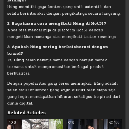
lainnya?
Hùng memiliki gaya konten yang unik, autentik, dan
selalu berinteraksi dengan pengikutnya secara langsung.
2. Bagaimana cara mengikuti Hùng di Hot51?
Anda bisa mencarinya di platform Hot51 dengan
mengetikkan namanya atau mengikuti tautan resminya.
3. Apakah Hùng sering berkolaborasi dengan
brand?
Ya, Hùng telah bekerja sama dengan banyak merek
ternama untuk mempromosikan berbagai produk
berkualitas.
Dengan popularitas yang terus meningkat, Hùng adalah
salah satu influencer yang wajib diikuti oleh siapa saja
yang ingin mendapatkan hiburan sekaligus inspirasi dari
dunia digital.
Related Articles
0
106
0
100