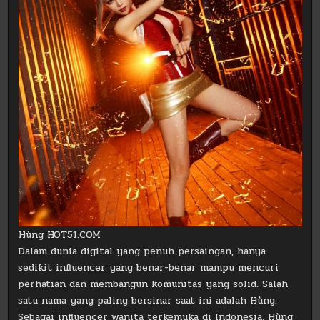
Hùng HOT51.COM
Dalam dunia digital yang penuh persaingan, hanya
sedikit influencer yang benar-benar mampu mencuri
perhatian dan membangun komunitas yang solid. Salah
satu nama yang paling bersinar saat ini adalah Hùng.
Sebagai influencer wanita terkemuka di Indonesia, Hùng