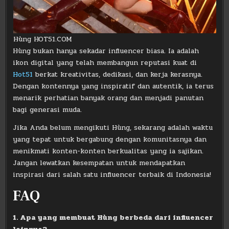
Hùng HOT51.COM
Hùng bukan hanya sekadar influencer biasa. Ia adalah
ikon digital yang telah membangun reputasi kuat di
Hot51
berkat kreativitas, dedikasi, dan kerja kerasnya.
Dengan kontennya yang inspiratif dan autentik, ia terus
menarik perhatian banyak orang dan menjadi panutan
bagi generasi muda.
Jika Anda belum mengikuti Hùng, sekarang adalah waktu
yang tepat untuk bergabung dengan komunitasnya dan
menikmati konten-konten berkualitas yang ia sajikan.
Jangan lewatkan kesempatan untuk mendapatkan
inspirasi dari salah satu influencer terbaik di Indonesia!
FAQ
1. Apa yang membuat Hùng berbeda dari influencer