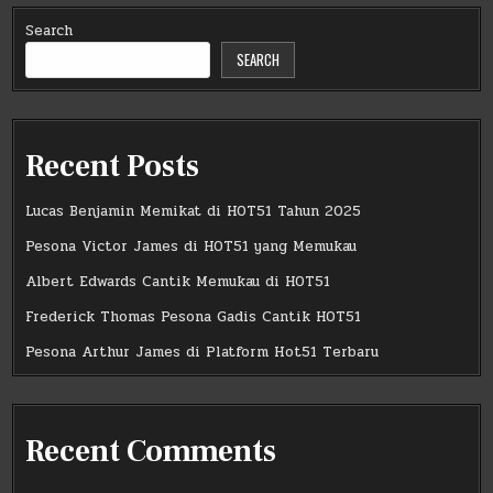
Search
SEARCH
Recent Posts
Lucas Benjamin Memikat di HOT51 Tahun 2025
Pesona Victor James di HOT51 yang Memukau
Albert Edwards Cantik Memukau di HOT51
Frederick Thomas Pesona Gadis Cantik HOT51
Pesona Arthur James di Platform Hot51 Terbaru
Recent Comments