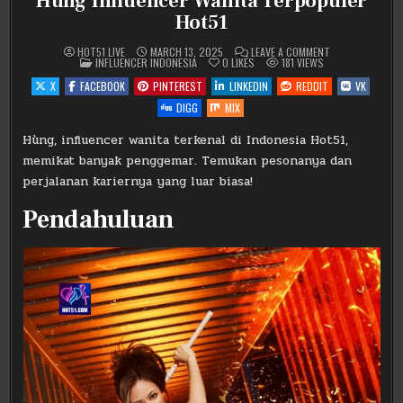
Hùng Influencer Wanita Terpopuler
Hot51
ON
HOT51 LIVE
MARCH 13, 2025
LEAVE A COMMENT
POSTED
HÙNG
INFLUENCER INDONESIA
0
LIKES
181
VIEWS
IN
INFLUENCER
WANITA
X
FACEBOOK
PINTEREST
LINKEDIN
REDDIT
VK
TERPOPULER
HOT51
DIGG
MIX
Hùng, influencer wanita terkenal di Indonesia Hot51,
memikat banyak penggemar. Temukan pesonanya dan
perjalanan kariernya yang luar biasa!
Pendahuluan