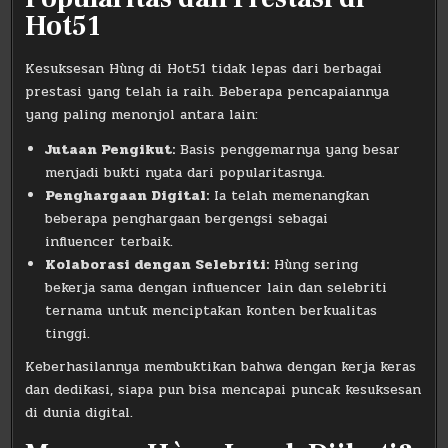
Hot51
Kesuksesan Hùng di Hot51 tidak lepas dari berbagai
prestasi yang telah ia raih. Beberapa pencapaiannya
yang paling menonjol antara lain:
Jutaan Pengikut:
Basis penggemarnya yang besar
menjadi bukti nyata dari popularitasnya.
Penghargaan Digital:
Ia telah memenangkan
beberapa penghargaan bergengsi sebagai
influencer terbaik.
Kolaborasi dengan Selebriti:
Hùng sering
bekerja sama dengan influencer lain dan selebriti
ternama untuk menciptakan konten berkualitas
tinggi.
Keberhasilannya membuktikan bahwa dengan kerja keras
dan dedikasi, siapa pun bisa mencapai puncak kesuksesan
di dunia digital.