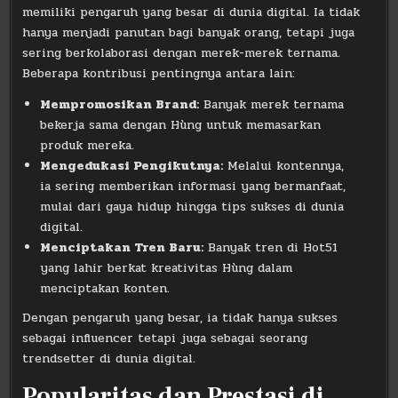
memiliki pengaruh yang besar di dunia digital. Ia tidak
hanya menjadi panutan bagi banyak orang, tetapi juga
sering berkolaborasi dengan merek-merek ternama.
Beberapa kontribusi pentingnya antara lain:
Mempromosikan Brand:
Banyak merek ternama
bekerja sama dengan Hùng untuk memasarkan
produk mereka.
Mengedukasi Pengikutnya:
Melalui kontennya,
ia sering memberikan informasi yang bermanfaat,
mulai dari gaya hidup hingga tips sukses di dunia
digital.
Menciptakan Tren Baru:
Banyak tren di Hot51
yang lahir berkat kreativitas Hùng dalam
menciptakan konten.
Dengan pengaruh yang besar, ia tidak hanya sukses
sebagai influencer tetapi juga sebagai seorang
trendsetter di dunia digital.
Popularitas dan Prestasi di