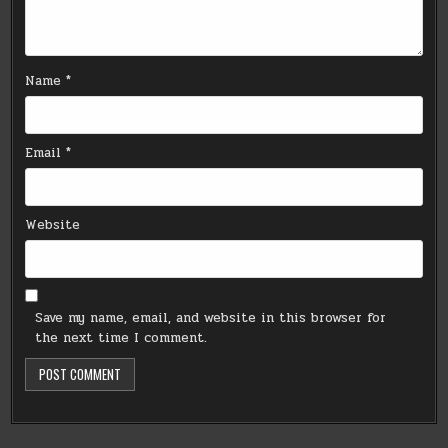
Name
*
Email
*
Website
Save my name, email, and website in this browser for
the next time I comment.