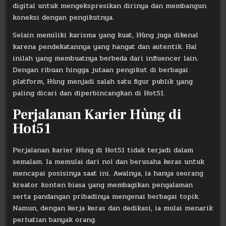
digital untuk mengekspresikan dirinya dan membangun
koneksi dengan pengikutnya.
Selain memiliki karisma yang kuat, Hùng juga dikenal
karena pendekatannya yang hangat dan autentik. Hal
inilah yang membuatnya berbeda dari influencer lain.
Dengan ribuan hingga jutaan pengikut di berbagai
platform, Hùng menjadi salah satu figur publik yang
paling dicari dan diperbincangkan di Hot51.
Perjalanan Karier Hùng di
Hot51
Perjalanan karier Hùng di Hot51 tidak terjadi dalam
semalam. Ia memulai dari nol dan berusaha keras untuk
mencapai posisinya saat ini. Awalnya, ia hanya seorang
kreator konten biasa yang membagikan pengalaman
serta pandangan pribadinya mengenai berbagai topik.
Namun, dengan kerja keras dan dedikasi, ia mulai menarik
perhatian banyak orang.