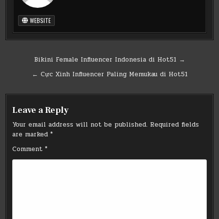
WEBSITE
Post
Bikini Female Influencer Indonesia di Hot51 →
navigation
← Cực Xinh Influencer Paling Memukau di Hot51
Leave a Reply
Your email address will not be published.
Required fields
are marked
*
Comment
*