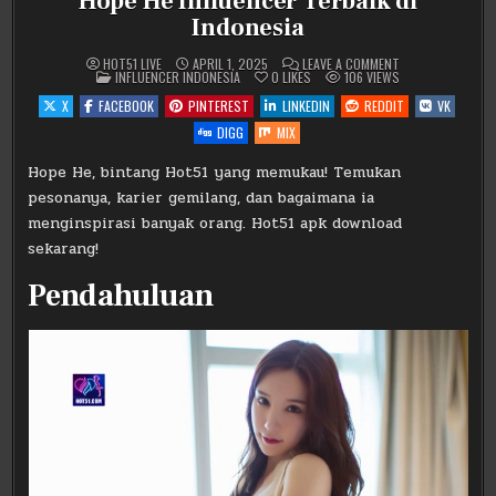
Hope He Influencer Terbaik di
Indonesia
ON
HOT51 LIVE
APRIL 1, 2025
LEAVE A COMMENT
POSTED
HOPE
INFLUENCER INDONESIA
0
LIKES
106
VIEWS
IN
HE
INFLUENCER
X
FACEBOOK
PINTEREST
LINKEDIN
REDDIT
VK
TERBAIK
DI
DIGG
MIX
INDONESIA
Hope He, bintang Hot51 yang memukau! Temukan
pesonanya, karier gemilang, dan bagaimana ia
menginspirasi banyak orang. Hot51 apk download
sekarang!
Pendahuluan