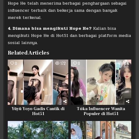
Hope He telah menerima berbagai penghargaan sebagai
influencer terbaik dan bekerja sama dengan banyak
merek terkenal.
4. Dimana bisa mengikuti Hope He?
Kalian bisa
mengikuti Hope He di Hot51 dan berbagai platform media
sosial lainnya.
Related Articles
0
172
0
164
Yūyū Yoyo Gadis Cantik di
Tỏka Influencer Wanita
Hot51
Populer di Hot51
0
94
0
171