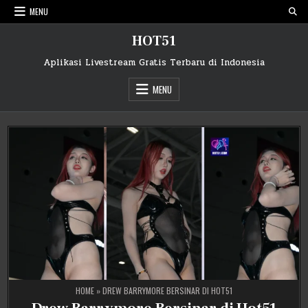
Skip
MENU
to
content
HOT51
Aplikasi Livestream Gratis Terbaru di Indonesia
MENU
HOME
»
DREW BARRYMORE BERSINAR DI HOT51