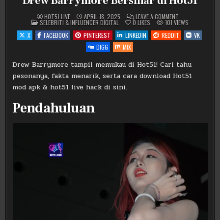
Drew Barrymore Bersinar di Hot51
ON
HOT51 LIVE
APRIL 18, 2025
LEAVE A COMMENT
POSTED
DREW
SELEBRITI & INFLUENCER DIGITAL
0
LIKES
101
VIEWS
IN
BARRYMORE
BERSINAR
X
FACEBOOK
PINTEREST
LINKEDIN
REDDIT
VK
DI
HOT51
DIGG
MIX
Drew Barrymore tampil memukau di Hot51! Cari tahu
pesonanya, fakta menarik, serta cara download Hot51
mod apk & hot51 live hack di sini.
Pendahuluan