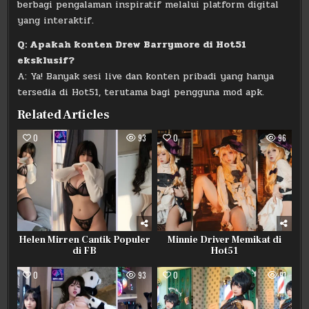
berbagi pengalaman inspiratif melalui platform digital
yang interaktif.
Q: Apakah konten Drew Barrymore di Hot51
eksklusif?
A: Ya! Banyak sesi live dan konten pribadi yang hanya
tersedia di Hot51, terutama bagi pengguna mod apk.
Related Articles
0
93
0
96
Helen Mirren Cantik Populer
Minnie Driver Memikat di
di FB
Hot51
0
93
0
91