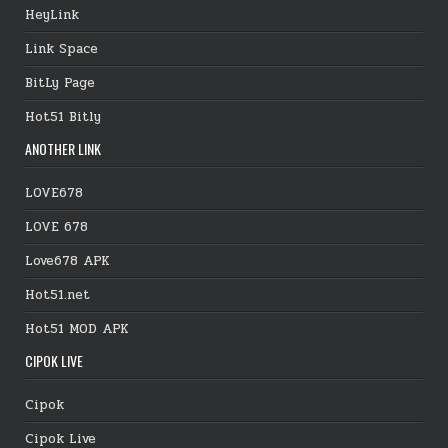
HeyLink
Link Space
BitLy Page
Hot51 Bitly
ANOTHER LINK
LOVE678
LOVE 678
Love678 APK
Hot51.net
Hot51 MOD APK
CIPOK LIVE
Cipok
Cipok Live