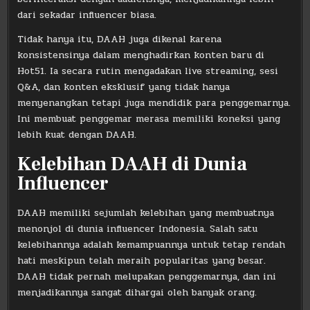
dari sekadar influencer biasa.
Tidak hanya itu, DAAH juga dikenal karena
konsistensinya dalam menghadirkan konten baru di
Hot51. Ia secara rutin mengadakan live streaming, sesi
Q&A, dan konten eksklusif yang tidak hanya
menyenangkan tetapi juga mendidik para penggemarnya.
Ini membuat penggemar merasa memiliki koneksi yang
lebih kuat dengan DAAH.
Kelebihan DAAH di Dunia
Influencer
DAAH memiliki sejumlah kelebihan yang membuatnya
menonjol di dunia influencer Indonesia. Salah satu
kelebihannya adalah kemampuannya untuk tetap rendah
hati meskipun telah meraih popularitas yang besar.
DAAH tidak pernah melupakan penggemarnya, dan ini
menjadikannya sangat dihargai oleh banyak orang.