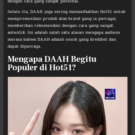
dengan cara yang sangat personal.
Selain itu, DAAH juga sering memanfaatkan Hot51 untuk
mempromosikan produk atau brand yang ia percayai,
memberikan rekomendasi dengan cara yang sangat
autentik. Ini adalah salah satu alasan mengapa audiens
merasa bahwa DAAH adalah sosok yang kredibel dan
dapat dipercaya.
Mengapa DAAH Begitu
Populer di Hot51?