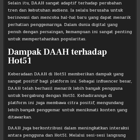
Selain itu, DAAH sangat adaptif terhadap perubahan
tren dan kebutuhan audiens. Ia selalu berusaha untuk
berinovasi dan mencoba hal-hal baru yang dapat menarik
perhatian penggemarnya. Dalam dunia digital yang
penuh dengan persaingan, kemampuan ini sangat penting
untuk mempertahankan popularitas.
Dampak DAAH terhadap
Hot51
Keberadaan DAAH di Hot51 memberikan dampak yang
sangat positif bagi platform ini. Sebagai influencer besar,
DAAH telah berhasil menarik lebih banyak pengguna
untuk bergabung dengan Hot51. Kehadirannya di
platform ini juga membawa citra positif, mengundang
lebih banyak penggemar untuk menikmati konten yang
ditawarkan.
DAAH juga berkontribusi dalam meningkatkan interaksi
antara pengguna dan Hot51. Melalui sesi-sesi langsung