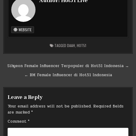
Author:
Hot51 Live
WEBSITE
TAGGED
DAAH
,
HOT51
Post
Sihyeon Female Influencer Terpopuler di Hot51 Indonesia →
navigation
← BM Female Influencer di Hot51 Indonesia
Leave a Reply
Your email address will not be published.
Required fields
are marked
*
Comment
*