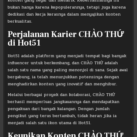
konten yang segar dan menarik. Keberhasilannya ini
bukan hanya karena kepopulerannya, tetapi juga karena
dedikasi dan kerja kerasnya dalam menyajikan konten
berkualitas.
Perjalanan Karier CHÀO THỨ
di Hot51
Hot51 adalah platform yang menjadi tempat bagi banyak
influencer untuk berkembang, dan CHÀO THỨ adalah
salah satu nama yang paling menonjol di sana. Sejak awal
bergabung, ia telah menunjukkan potensinya dengan
menghadirkan konten yang inovatif dan menghibur.
Melalui berbagai proyek dan kolaborasi, CHÀO THỨ
berhasil memperluas jangkauannya dan mendapatkan
pengakuan dari banyak kalangan. Dengan jumlah
pengikut yang terus bertambah, tidak heran jika ia
menjadi salah satu ikon utama di Hot51.
Keunikan Konten CHÀO THỨ