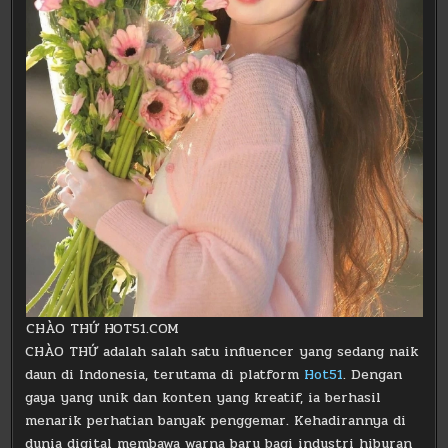
CHÀO THỨ HOT51.COM
CHÀO THỨ adalah salah satu influencer yang sedang naik
daun di Indonesia, terutama di platform
Hot51
. Dengan
gaya yang unik dan konten yang kreatif, ia berhasil
menarik perhatian banyak penggemar. Kehadirannya di
dunia digital membawa warna baru bagi industri hiburan