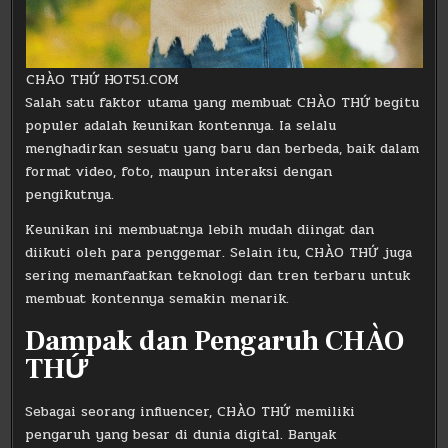
CHÀO THỨ HOT51.COM
Salah satu faktor utama yang membuat CHÀO THỨ begitu
populer adalah keunikan kontennya. Ia selalu
menghadirkan sesuatu yang baru dan berbeda, baik dalam
format video, foto, maupun interaksi dengan
pengikutnya.
Keunikan ini membuatnya lebih mudah diingat dan
diikuti oleh para penggemar. Selain itu, CHÀO THỨ juga
sering memanfaatkan teknologi dan tren terbaru untuk
membuat kontennya semakin menarik.
Dampak dan Pengaruh CHÀO
THỨ
Sebagai seorang influencer, CHÀO THỨ memiliki
pengaruh yang besar di dunia digital. Banyak