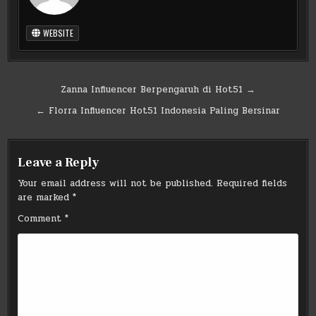
WEBSITE
Post
Zanna Influencer Berpengaruh di Hot51 →
navigation
← Florra Influencer Hot51 Indonesia Paling Bersinar
Leave a Reply
Your email address will not be published.
Required fields
are marked
*
Comment
*