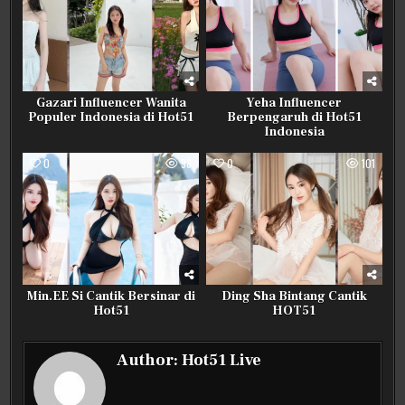
Gazari Influencer Wanita
Yeha Influencer
Populer Indonesia di Hot51
Berpengaruh di Hot51
Indonesia
0
98
0
101
Min.EE Si Cantik Bersinar di
Ding Sha Bintang Cantik
Hot51
HOT51
Author:
Hot51 Live